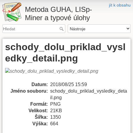
jít k obsahu
Metoda GUHA, LISp-
Miner a typové úlohy
schody_dolu_priklad_vysl
edky_detail.png
Datum:
2018/08/25 15:59
Jméno souboru:
schody_dolu_priklad_vysledky_deta
il.png
Formát:
PNG
Velikost:
21KB
Šířka:
1350
Výška:
664