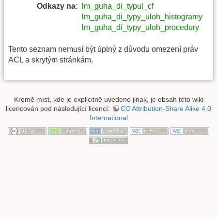
Odkazy na:
lm_guha_di_typul_cf
lm_guha_di_typy_uloh_histogramy
lm_guha_di_typy_uloh_procedury
Tento seznam nemusí být úplný z důvodu omezení práv
ACL a skrytým stránkám.
Kromě míst, kde je explicitně uvedeno jinak, je obsah této wiki
licencován pod následující licencí:
CC Attribution-Share Alike 4.0
International