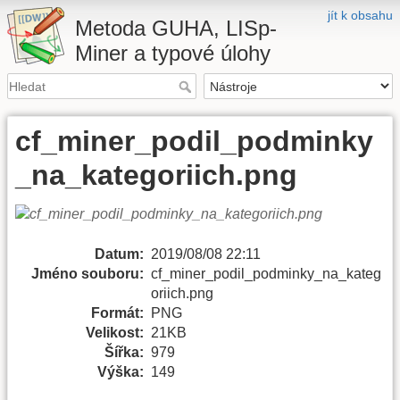
jít k obsahu
Metoda GUHA, LISp-
Miner a typové úlohy
cf_miner_podil_podminky
_na_kategoriich.png
Datum:
2019/08/08 22:11
Jméno souboru:
cf_miner_podil_podminky_na_kateg
oriich.png
Formát:
PNG
Velikost:
21KB
Šířka:
979
Výška:
149