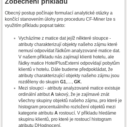
Zobecnění příkladu
Obecný postup počínaje formulací analytické otázky a
končící stanovením úlohy pro proceduru CF-Miner lze s
využitím příkladu popsat takto:
Vycházíme z matice dat jejíž některé sloupce -
atributy charakterizují objekty našeho zájmu které
nemusí odpovídat řádkům analyzované matice dat.
V našem příkladu nás zajímají klienti hotelu, ale
řádky matice HotelPlusExterni odpovídají pobytům
klientů v hotelu. Dále budeme předpokládat, že
atributy charakterizující objekty našeho zájmu jsou
rozděleny do skupin
G1
,…,
GK
.
Mezi sloupci - atributy analyzované matice existuje
ordinální atribut
A
takový, že je zajímavé znát
všechny skupiny objektů našeho zájmu, pro které je
histogram procentuálního rozložení objektů mezi
kategorie atributu
A
rostoucí. V příkladu hledáme
skupinu klientů, pro které je rostoucí histogram
atributu DHodnocení.