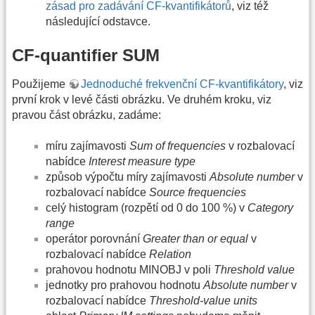
zásad pro zadávání CF-kvantifikátorů
, viz též
následující odstavce.
CF-quantifier SUM
Použijeme
Jednoduché frekvenční CF-kvantifikátory
, viz
první krok v levé části obrázku. Ve druhém kroku, viz
pravou část obrázku, zadáme:
míru zajímavosti
Sum of frequencies
v rozbalovací
nabídce
Interest measure type
způsob výpočtu míry zajímavosti
Absolute number
v
rozbalovací nabídce
Source frequencies
celý histogram (rozpětí od 0 do 100 %) v
Category
range
operátor porovnání
Greater than or equal
v
rozbalovací nabídce
Relation
prahovou hodnotu MINOBJ v poli
Threshold value
jednotky pro prahovou hodnotu
Absolute number
v
rozbalovací nabídce
Threshold-value units