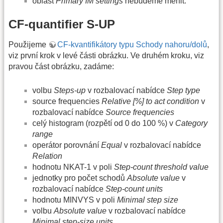
oblast
Primary IM settings
nebudeme měnit.
CF-quantifier S-UP
Použijeme
CF-kvantifikátory typu Schody nahoru/dolů
,
viz první krok v levé části obrázku. Ve druhém kroku, viz
pravou část obrázku, zadáme:
volbu
Steps-up
v rozbalovací nabídce
Step type
source frequencies
Relative [%] to act condition
v
rozbalovací nabídce
Source frequencies
celý histogram (rozpětí od 0 do 100 %) v
Category
range
operátor porovnání
Equal
v rozbalovací nabídce
Relation
hodnotu NKAT-1 v poli
Step-count threshold value
jednotky pro počet schodů
Absolute value
v
rozbalovací nabídce
Step-count units
hodnotu MINVYS v poli
Minimal step size
volbu
Absolute value
v rozbalovací nabídce
Minimal step-size units