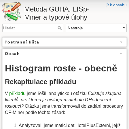
jít k obsahu
Metoda GUHA, LISp-
Miner a typové úlohy
Postranní lišta
Obsah
Histogram roste - obecně
Rekapitulace příkladu
V
příkladu
jsme řešili analytickou otázku
Existuje skupina
klientů, pro kterou je histogram atributu DHodnocení
rostoucí?
Otázku jsme transformovali do zadání procedury
CF-Miner podle těchto zásad:
Analyzovali jsme matici dat HotelPlusExterni, jejíž