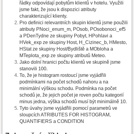
řádky odpovídají pobytům klientů v hotelu. Využili
jsme fakt, že jsou k dispozici atributy
charakterizující klienty.
Pro definici relevantních skupin klientů jsme použili
atributy PNoci_enum_m, POsob, POsobonoci_ef5
a PDenTydne ze skupiny Pobyt, HPohlavi a
HVek_exp ze skupiny Host, H_Cizinec_b, HMesto,
HStat ze skupiny Host/Bydliště a MObloha a
MTeplota_exp ze skupiny atributů Meteo.
Jako dolní hranici počtu klientů ve skupině jsme
stanovili 100.
To, že je histogram rostoucí jsme vyjádřili
podmínkami na počet schodů nahoru a na
minimální výškou schodu. Podmínka na počet
schodů je, že jejich počet je roven počtu kategorií
minus jedna, výška schodů musí být minimálně 10.
Tyto úvahy jsme vyjádřili pomocí parametrů ve
sloupcích ATRIBUTES FOR HISTOGRAM,
QUANTIFIERS a CONDITION