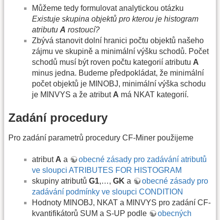
Můžeme tedy formulovat analytickou otázku
Existuje skupina objektů pro kterou je histogram
atributu
A
rostoucí?
Zbývá stanovit dolní hranici počtu objektů našeho
zájmu ve skupině a minimální výšku schodů. Počet
schodů musí být roven počtu kategorií atributu
A
minus jedna. Budeme předpokládat, že minimální
počet objektů je MINOBJ, minimální výška schodu
je MINVYS a že atribut
A
má NKAT kategorií.
Zadání procedury
Pro zadání parametrů procedury CF-Miner použijeme
atribut
A
a
obecné zásady pro zadávání atributů
ve sloupci ATRIBUTES FOR HISTOGRAM
skupiny atributů
G1
,…,
GK
a
obecné zásady pro
zadávání podmínky ve sloupci CONDITION
Hodnoty MINOBJ, NKAT a MINVYS pro zadání CF-
kvantifikátorů SUM a S-UP podle
obecných