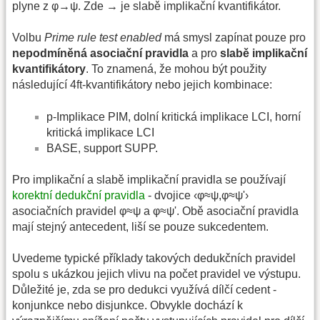
plyne z φ→ψ. Zde → je slabě implikační kvantifikátor.
Volbu
Prime rule test enabled
má smysl zapínat pouze pro
nepodmíněná asociační pravidla
a pro
slabě implikační
kvantifikátory
. To znamená, že mohou být použity
následující 4ft-kvantifikátory nebo jejich kombinace:
p-Implikace PIM, dolní kritická implikace LCI, horní
kritická implikace LCI
BASE, support SUPP.
Pro implikační a slabě implikační pravidla se používají
korektní dedukční pravidla
- dvojice ‹φ≈ψ,φ≈ψ'›
asociačních pravidel φ≈ψ a φ≈ψ'. Obě asociační pravidla
mají stejný antecedent, liší se pouze sukcedentem.
Uvedeme typické příklady takových dedukčních pravidel
spolu s ukázkou jejich vlivu na počet pravidel ve výstupu.
Důležité je, zda se pro dedukci využívá dílčí cedent -
konjunkce nebo disjunkce. Obvykle dochází k