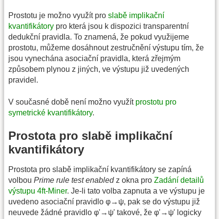
Prostotu je možno využít pro
slabě implikační
kvantifikátory
pro která jsou k dispozici transparentní
dedukční pravidla. To znamená, že pokud využijeme
prostotu, můžeme dosáhnout zestručnění výstupu tím, že
jsou vynechána asociační pravidla, která zřejmým
způsobem plynou z jiných, ve výstupu již uvedených
pravidel.
V současné době není možno využít
prostotu pro
symetrické kvantifikátory
.
Prostota pro slabě implikační
kvantifikátory
Prostota pro slabě implikační kvantifikátory se zapíná
volbou
Prime rule test enabled
z okna pro
Zadání detailů
výstupu 4ft-Miner
. Je-li tato volba zapnuta a ve výstupu je
uvedeno asociační pravidlo φ→ψ, pak se do výstupu již
neuvede žádné pravidlo φ'→ψ' takové, že φ'→ψ' logicky