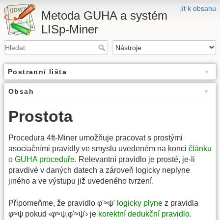
jít k obsahu
Metoda GUHA a systém
LISp-Miner
Postranní lišta
Obsah
Prostota
Procedura 4ft-Miner umožňuje pracovat s prostými
asociačními pravidly ve smyslu uvedeném na konci
článku
o GUHA proceduře
. Relevantní pravidlo je prosté, je-li
pravdivé v daných datech a zároveň logicky neplyne
jiného a ve výstupu již uvedeného tvrzení.
Připomeňme, že pravidlo φ'≈ψ'
logicky plyne
z pravidla
φ≈ψ pokud ‹φ≈ψ,φ'≈ψ'› je
korektní dedukční pravidlo
.