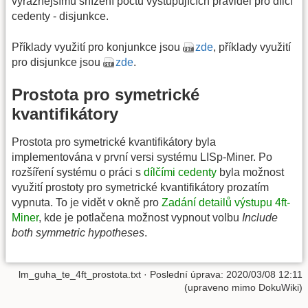
výraznějšímu snížení počtu vystupujících pravidel pro dílčí
cedenty - disjunkce.
Příklady využití pro konjunkce jsou
zde
, příklady využití
pro disjunkce jsou
zde
.
Prostota pro symetrické
kvantifikátory
Prostota pro symetrické kvantifikátory byla
implementována v první versi systému LISp-Miner. Po
rozšíření systému o práci s
dílčími cedenty
byla možnost
využití prostoty pro symetrické kvantifikátory prozatím
vypnuta. To je vidět v okně pro
Zadání detailů výstupu 4ft-
Miner
, kde je potlačena možnost vypnout volbu
Include
both symmetric hypotheses
.
lm_guha_te_4ft_prostota.txt
· Poslední úprava: 2020/03/08 12:11
(upraveno mimo DokuWiki)