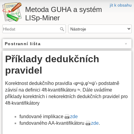
jít k obsahu
Metoda GUHA a systém
LISp-Miner
Postranní lišta
Příklady dedukčních
pravidel
Korektnost dedukčního pravidla ‹φ≈ψ,φ'≈ψ'› podstatně
závisí na definici 4ft-kvantifikátoru ≈. Dále uvádíme
příklady korektních i nekorektních dedukčních pravidel pro
4ft-kvantifikátory
fundované implikace
zde
fundovaného AA-kvantifikátoru
zde
.