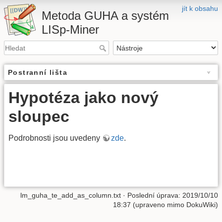
jít k obsahu
Metoda GUHA a systém
LISp-Miner
Postranní lišta
Hypotéza jako nový
sloupec
Podrobnosti jsou uvedeny
zde
.
lm_guha_te_add_as_column.txt
· Poslední úprava: 2019/10/10
18:37 (upraveno mimo DokuWiki)