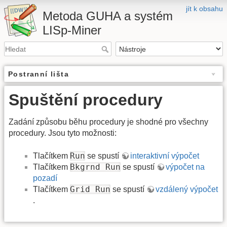
jít k obsahu
Metoda GUHA a systém
LISp-Miner
Postranní lišta
Spuštění procedury
Zadání způsobu běhu procedury je shodné pro všechny
procedury. Jsou tyto možnosti:
Run
Tlačítkem
se spustí
interaktivní výpočet
Bkgrnd Run
Tlačítkem
se spustí
výpočet na
pozadí
Grid Run
Tlačítkem
se spustí
vzdálený výpočet
.