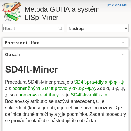
jít k obsahu
Metoda GUHA a systém
LISp-Miner
Postranní lišta
Obsah
SD4ft-Miner
Procedura SD4ft-Miner pracuje s
SD4ft-pravidly α×β:φ∼ψ
a s
podmíněnými SD4ft-pravidly α×β:φ∼ψ/χ
. Zde α, β φ, ψ,
χ jsou
booleovské atributy
, ∼ je
SD4ft-kvantifikátor
.
Booleovský atribut φ se nazývá antecedent, ψ je
sukcedent (konsequent), α je definice první množiny, β je
definice druhé množiny a χ je podmínka. Zadání procedury
se provádí v okně dle následujícího obrázku.