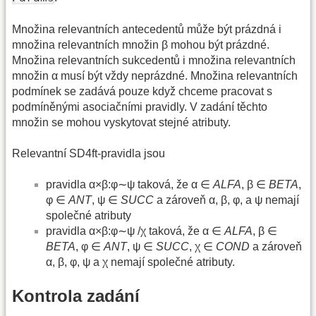
Množina relevantních antecedentů může být prázdná i
množina relevantních množin β mohou být prázdné.
Množina relevantních sukcedentů i množina relevantních
množin α musí být vždy neprázdné. Množina relevantních
podmínek se zadává pouze když chceme pracovat s
podmíněnými asociačními pravidly. V zadání těchto
množin se mohou vyskytovat stejné atributy.
Relevantní SD4ft-pravidla jsou
pravidla α×β:φ∼ψ taková, že α ∈
ALFA
, β ∈
BETA
,
φ ∈
ANT
, ψ ∈
SUCC
a zároveň α, β, φ, a ψ nemají
společné atributy
pravidla α×β:φ∼ψ /χ taková, že α ∈
ALFA
, β ∈
BETA
, φ ∈
ANT
, ψ ∈
SUCC
, χ ∈
COND
a zároveň
α, β, φ, ψ a χ nemají společné atributy.
Kontrola zadání