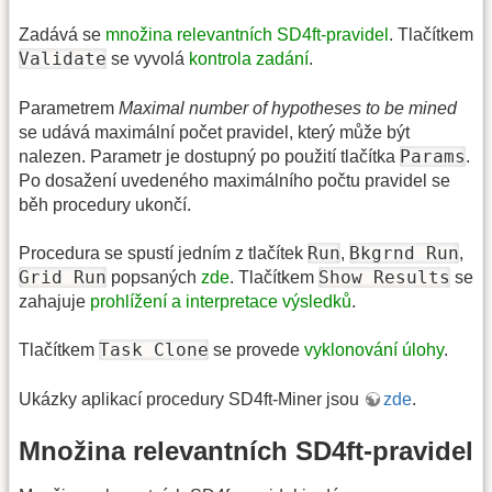
Zadává se
množina relevantních SD4ft-pravidel
. Tlačítkem
Validate
se vyvolá
kontrola zadání
.
Parametrem
Maximal number of hypotheses to be mined
se udává maximální počet pravidel, který může být
Params
nalezen. Parametr je dostupný po použití tlačítka
.
Po dosažení uvedeného maximálního počtu pravidel se
běh procedury ukončí.
Run
Bkgrnd Run
Procedura se spustí jedním z tlačítek
,
,
Grid Run
Show Results
popsaných
zde
. Tlačítkem
se
zahajuje
prohlížení a interpretace výsledků
.
Task Clone
Tlačítkem
se provede
vyklonování úlohy
.
Ukázky aplikací procedury SD4ft-Miner jsou
zde
.
Množina relevantních SD4ft-pravidel