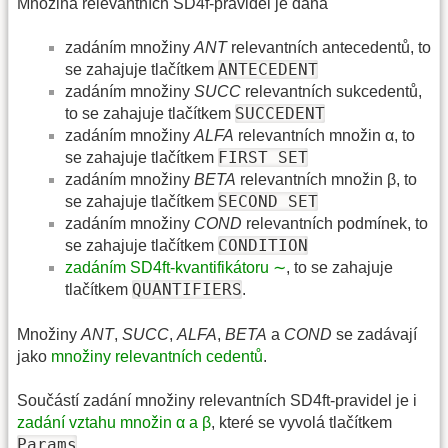
Množina relevantních SD4f-pravidel je dána
zadáním množiny
ANT
relevantních antecedentů, to
ANTECEDENT
se zahajuje tlačítkem
zadáním množiny
SUCC
relevantních sukcedentů,
SUCCEDENT
to se zahajuje tlačítkem
zadáním množiny
ALFA
relevantních množin α, to
FIRST SET
se zahajuje tlačítkem
zadáním množiny
BETA
relevantních množin β, to
SECOND SET
se zahajuje tlačítkem
zadáním množiny
COND
relevantních podmínek, to
CONDITION
se zahajuje tlačítkem
zadáním SD4ft-kvantifikátoru ∼
, to se zahajuje
QUANTIFIERS
tlačítkem
.
Množiny
ANT
,
SUCC
,
ALFA
,
BETA
a
COND
se zadávají
jako
množiny relevantních cedentů
.
Součástí zadání množiny relevantních SD4ft-pravidel je i
zadání vztahu množin α a β
, které se vyvolá tlačítkem
Params
.