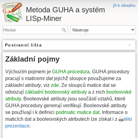
jít k obsahu
Metoda GUHA a systém
LISp-Miner
Postranní lišta
Základní pojmy
Výchozím pojmem je
GUHA procedura
. GUHA procedury
pracují s
maticemi dat
jejichž sloupce považujeme za
základní atributy
, viz
zde
. Ze sloupců matice dat se
odvozují
základní booleovský atributy
a z nich
booleovské
atributy
. Booleovské atributy jsou součástí vztahů, které
GUHA procedury generují verifikují. Booleovské atributy
se používají i k definici
podmatic matice dat
. Informace o
maticích dat a booleovských atributech lze získat i z
této
prezentace
.