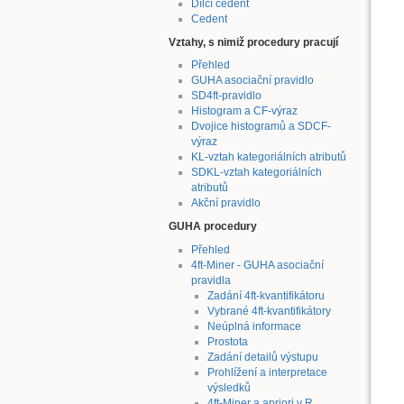
Dílčí cedent
Cedent
Vztahy, s nimiž procedury pracují
Přehled
GUHA asociační pravidlo
SD4ft-pravidlo
Histogram a CF-výraz
Dvojice histogramů a SDCF-
výraz
KL-vztah kategoriálních atributů
SDKL-vztah kategoriálních
atributů
Akční pravidlo
GUHA procedury
Přehled
4ft-Miner - GUHA asociační
pravidla
Zadání 4ft-kvantifikátoru
Vybrané 4ft-kvantifikátory
Neúplná informace
Prostota
Zadání detailů výstupu
Prohlížení a interpretace
výsledků
4ft-Miner a apriori v R