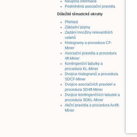
Neúplná informace
Podmíněná asociační pravidla
Důležité tématické okruhy
Přehled
Základní pojmy
Zadání množiny relevantních
vztahů
Histogramy a procedura CF-
Miner
Asociační pravidla a procedura
4ft-Miner
Kontingenční tabulky a
procedura KL-Miner
Dvojice histogramů a procedura
SDCF-Miner
Dvojice asociačních pravidel a
procedura SD4ft-Miner
Dvojice kontingenčních tabulek a
procedura SDKL-Miner
Akční pravidla a procedura Ac4ft-
Miner