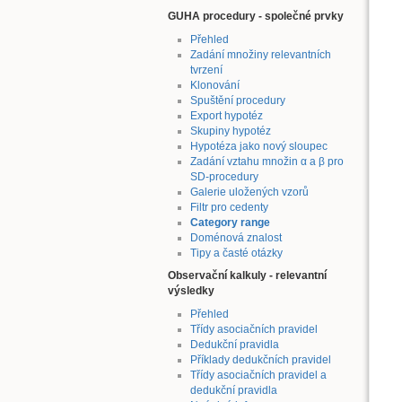
GUHA procedury - společné prvky
Přehled
Zadání množiny relevantních
tvrzení
Klonování
Spuštění procedury
Export hypotéz
Skupiny hypotéz
Hypotéza jako nový sloupec
Zadání vztahu množin α a β pro
SD-procedury
Galerie uložených vzorů
Filtr pro cedenty
Category range
Doménová znalost
Tipy a časté otázky
Observační kalkuly - relevantní
výsledky
Přehled
Třídy asociačních pravidel
Dedukční pravidla
Příklady dedukčních pravidel
Třídy asociačních pravidel a
dedukční pravidla