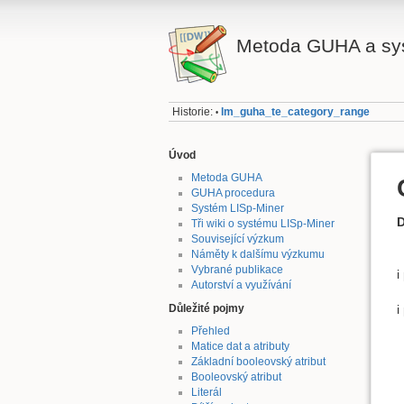
Metoda GUHA a sy
Historie:
lm_guha_te_category_range
•
Úvod
Metoda GUHA
GUHA procedura
Systém LISp-Miner
D
Tři wiki o systému LISp-Miner
Související výzkum
Náměty k dalšímu výzkumu
Vybrané publikace
i
Autorství a využívání
Důležité pojmy
i
Přehled
Matice dat a atributy
Základní booleovský atribut
Booleovský atribut
Literál