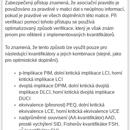
Zabezpečený přístup znamená, že asociační pravidlo je
považováno za pravdivé v matici dat s neúplnou informací,
pokud je pravdivé ve všech doplněních této matice. Při
verifikaci pomocí tohoto přístupu se používá
optimalizovaný způsob verifikace, který je však znám
jenom pro některé z implementovaných kvantifikátorů.
To znamená, že tento způsob lze využít pouze pro
následující kvantifikátory a jejich kombinace (stejné, jako
pro optimistické doplnění).
p-Implikace PIM, dolní kritická implikace LCI, horní
kritická implikace LCI
dvojitá implikace DPIM, dolní kritická dvojitá
implikace DLCI, horní kritická dvojitá implikace
DUCI
ekvivalence (přesnost) PEQ, dolní kritická
ekvivalence LCE, horní kritická ekvivalence UCE
nadprůměrné souvisení (AA-kvantifikátor) AAD,
prosté vychýlení SID, Fisherův kvantifikátor FSH,
2