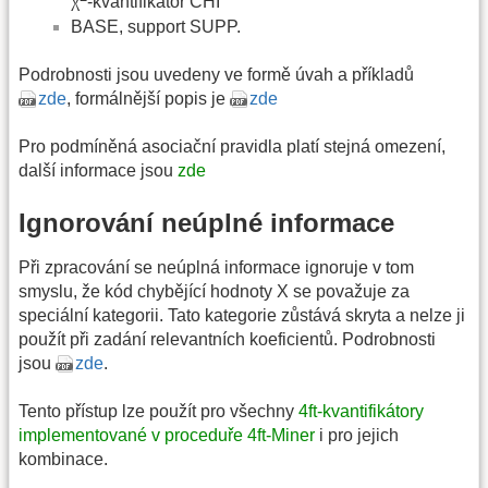
χ
-kvantifikátor CHI
BASE, support SUPP.
Podrobnosti jsou uvedeny ve formě úvah a příkladů
zde
, formálnější popis je
zde
Pro podmíněná asociační pravidla platí stejná omezení,
další informace jsou
zde
Ignorování neúplné informace
Při zpracování se neúplná informace ignoruje v tom
smyslu, že kód chybějící hodnoty X se považuje za
speciální kategorii. Tato kategorie zůstává skryta a nelze ji
použít při zadání relevantních koeficientů. Podrobnosti
jsou
zde
.
Tento přístup lze použít pro všechny
4ft-kvantifikátory
implementované v proceduře 4ft-Miner
i pro jejich
kombinace.