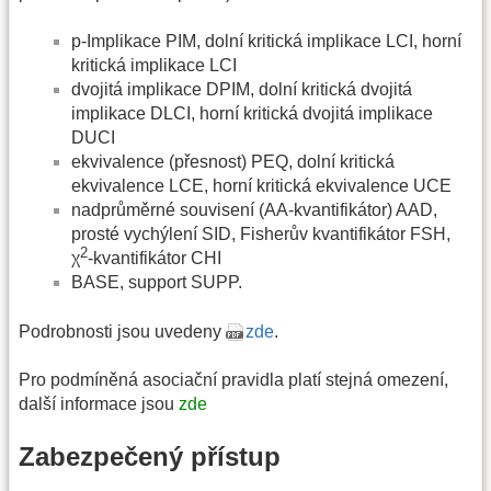
p-Implikace PIM, dolní kritická implikace LCI, horní
kritická implikace LCI
dvojitá implikace DPIM, dolní kritická dvojitá
implikace DLCI, horní kritická dvojitá implikace
DUCI
ekvivalence (přesnost) PEQ, dolní kritická
ekvivalence LCE, horní kritická ekvivalence UCE
nadprůměrné souvisení (AA-kvantifikátor) AAD,
prosté vychýlení SID, Fisherův kvantifikátor FSH,
2
χ
-kvantifikátor CHI
BASE, support SUPP.
Podrobnosti jsou uvedeny
zde
.
Pro podmíněná asociační pravidla platí stejná omezení,
další informace jsou
zde
Zabezpečený přístup