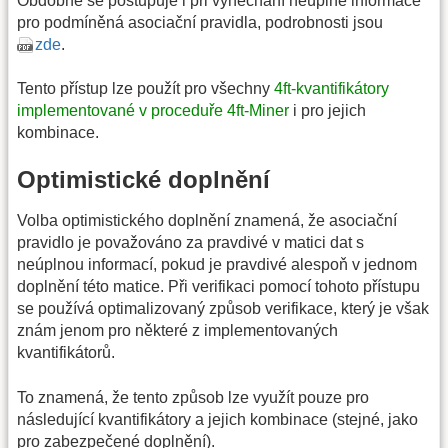
Obdobně se postupuje i při vynechání neúplné informace
pro podmíněná asociační pravidla, podrobnosti jsou
zde
.
Tento přístup lze použít pro všechny
4ft-kvantifikátory
implementované v proceduře 4ft-Miner
i pro jejich
kombinace.
Optimistické doplnění
Volba optimistického doplnění znamená, že asociační
pravidlo je považováno za pravdivé v matici dat s
neúplnou informací, pokud je pravdivé alespoň v jednom
doplnění této matice. Při verifikaci pomocí tohoto přístupu
se používá optimalizovaný způsob verifikace, který je však
znám jenom pro některé z implementovaných
kvantifikátorů.
To znamená, že tento způsob lze využít pouze pro
následující kvantifikátory a jejich kombinace (stejné, jako
pro zabezpečené doplnění).